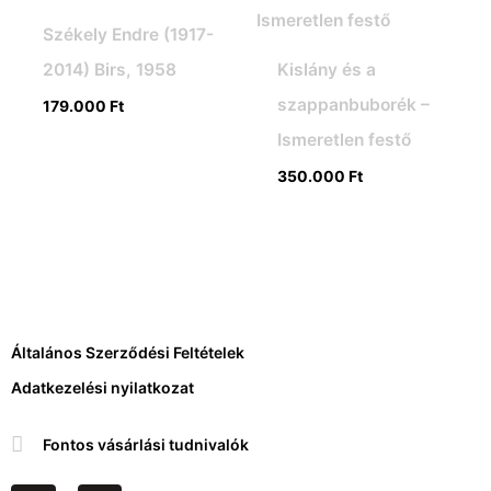
Székely Endre (1917-
2014) Birs, 1958
Kislány és a
szappanbuborék –
179.000
Ft
Ismeretlen festő
350.000
Ft
Általános Szerződési Feltételek
Adatkezelési nyilatkozat
Fontos vásárlási tudnivalók