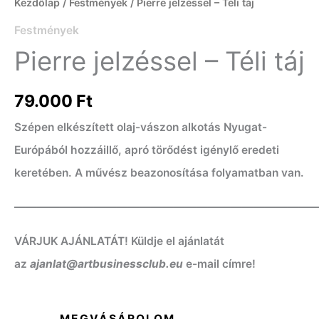
Kezdőlap
/
Festmények
/ Pierre jelzéssel – Téli táj
Festmények
Pierre jelzéssel – Téli táj
79.000
Ft
Szépen elkészített olaj-vászon alkotás Nyugat-
Európából hozzáillő, apró törődést igénylő eredeti
keretében. A művész beazonosítása folyamatban van.
——————————————————————————
VÁRJUK AJÁNLATÁT! Küldje el ajánlatát
az
ajanlat@artbusinessclub.eu
e-mail címre!
MEGVÁSÁROLOM