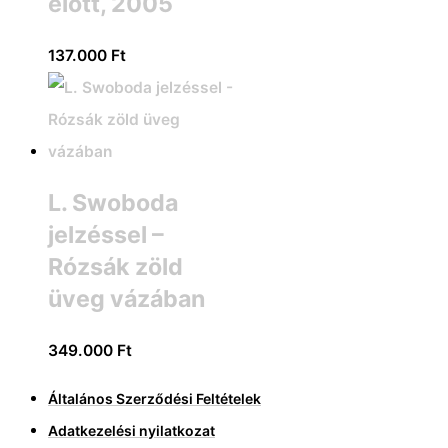
előtt, 2005
137.000
Ft
L. Swoboda
jelzéssel –
Rózsák zöld
üveg vázában
349.000
Ft
Általános Szerződési Feltételek
Adatkezelési nyilatkozat