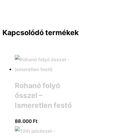
Kapcsolódó termékek
Rohanó folyó
ősszel –
Ismeretlen festő
88.000
Ft