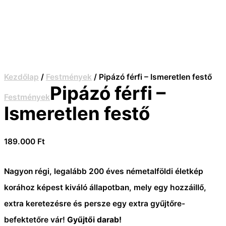
Kezdőlap
/
Festmények
/ Pipázó férfi – Ismeretlen festő
Pipázó férfi –
Festmények
Ismeretlen festő
189.000
Ft
Nagyon régi, legalább 200 éves németalföldi életkép
korához képest kiváló állapotban, mely egy hozzáillő,
extra keretezésre és persze egy extra gyűjtőre-
befektetőre vár!
Gyűjtői darab!