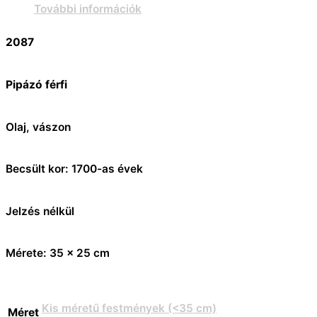
További információk
2087
Pipázó férfi
Olaj, vászon
Becsült kor: 1700-as évek
Jelzés nélkül
Mérete: 35 x 25 cm
Kis méretű festmények (<35 cm)
Méret