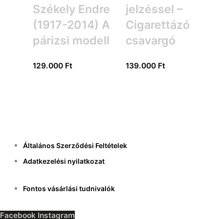
Székely Endre
jelzéssel –
(1917-2014) A
Cigarettázó
párizsi modell
csavargó
129.000
Ft
139.000
Ft
Általános Szerződési Feltételek
Adatkezelési nyilatkozat
Fontos vásárlási tudnivalók
Facebook
Instagram