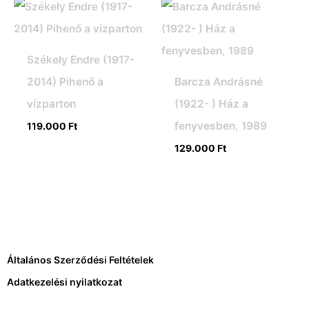
Székely Endre (1917-
2014) Pihenő a
Barcza Andrásné
vízparton
(1922- ) Ház a
fenyvesben, 1989
119.000
Ft
129.000
Ft
Általános Szerződési Feltételek
Adatkezelési nyilatkozat