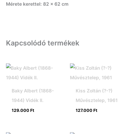
Mérete kerettel: 82 x 62 cm
Kapcsolódó termékek
Baky Albert (1868-
Kiss Zoltán (?-?)
1944) Vidék II.
Művésztelep, 1961
129.000
Ft
127.000
Ft