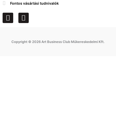
Fontos vásárlási tudnivalók
F
I
a
n
c
s
e
t
Copyright © 2026 Art Business Club Műkereskedelmi Kft.
b
a
o
g
o
r
k
a
m