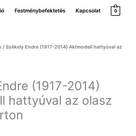
ió
Festménybefektetés
Kapcsolat
0
k
/ Székely Endre (1917-2014) Aktmodell hattyúval az
Endre (1917-2014)
l hattyúval az olasz
rton