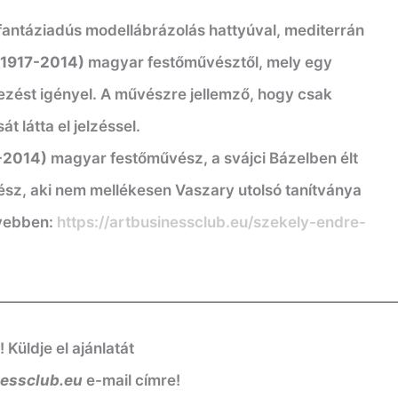
 fantáziadús modellábrázolás hattyúval, mediterrán
(1917-2014)
magyar festőművésztől, mely egy
tezést igényel. A művészre jellemző, hogy csak
t látta el jelzéssel.
7-2014)
magyar festőművész, a svájci Bázelben élt
sz, aki nem mellékesen Vaszary utolsó tanítványa
ővebben:
https://artbusinessclub.eu/szekely-endre-
————————————————————————————
üldje el ajánlatát
nessclub.eu
e-mail címre!