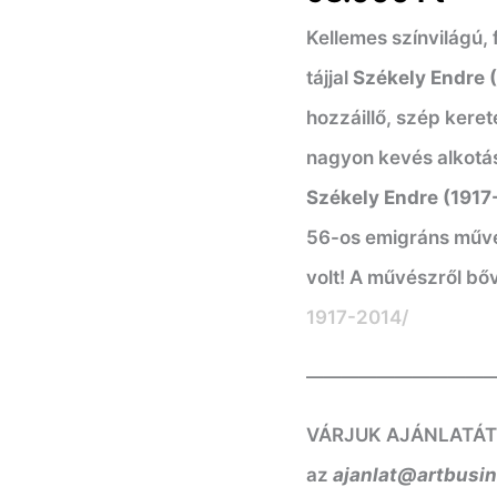
mennyiség
Kellemes színvilágú,
tájjal
Székely Endre 
hozzáillő, szép kere
nagyon kevés alkotásá
Székely Endre (191
56-os emigráns művé
volt! A művészről b
1917-2014/
——————————
VÁRJUK AJÁNLATÁT! K
az
ajanlat@artbusi