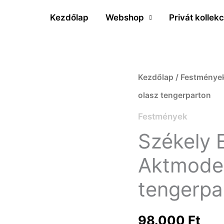
Kezdőlap
Webshop
Privát kollekc
Székely
Kezdőlap
/
Festménye
Endre
olasz tengerparton
(1917-
Festmények
2014)
Székely 
Aktmodell
Aktmodel
hattyúval
tengerpa
az
olasz
98.000
Ft
tengerparton