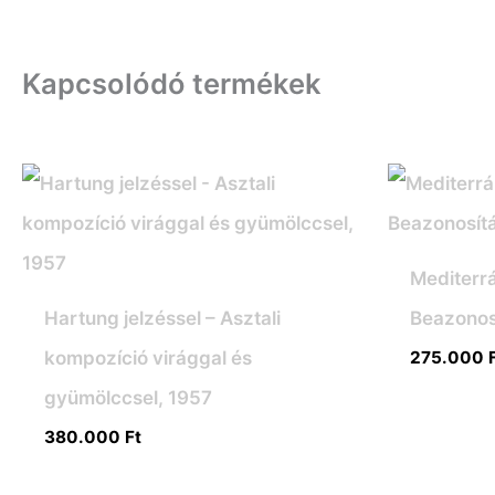
Kapcsolódó termékek
Mediterrá
Hartung jelzéssel – Asztali
Beazonos
kompozíció virággal és
275.000
gyümölccsel, 1957
380.000
Ft