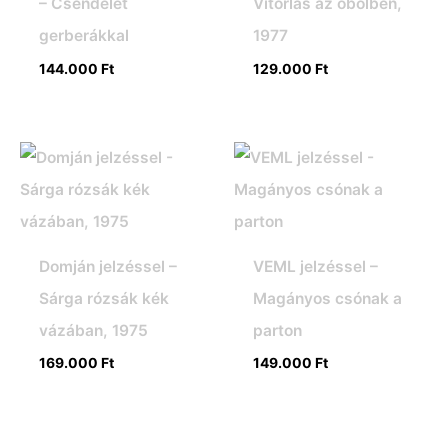
– Csendélet
Vitorlás az öbölben,
gerberákkal
1977
144.000
Ft
129.000
Ft
Domján jelzéssel –
VEML jelzéssel –
Sárga rózsák kék
Magányos csónak a
vázában, 1975
parton
169.000
Ft
149.000
Ft