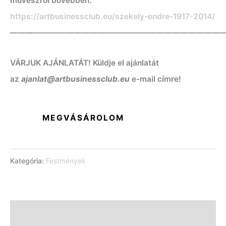
művészről bővebben:
https://artbusinessclub.eu/szekely-endre-1917-2014/
——————————————————————————
VÁRJUK AJÁNLATÁT! Küldje el ajánlatát
az
ajanlat@artbusinessclub.eu
e-mail címre!
MEGVÁSÁROLOM
Kategória:
Festmények
Leírás