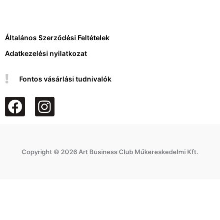
Általános Szerződési Feltételek
Adatkezelési nyilatkozat
Fontos vásárlási tudnivalók
F
I
a
n
c
s
e
t
Copyright © 2026 Art Business Club Műkereskedelmi Kft.
b
a
o
g
o
r
k
a
m