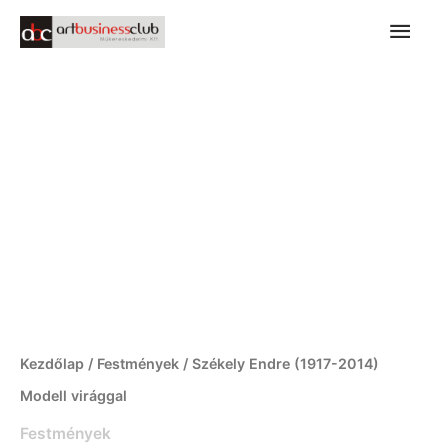
Ugrás
FŐ
a
tartalomra
Székely
Endre
(1917-
2014)
Modell
virággal
mennyiség
Kezdőlap
/
Festmények
/ Székely Endre (1917-2014)
Modell virággal
Festmények