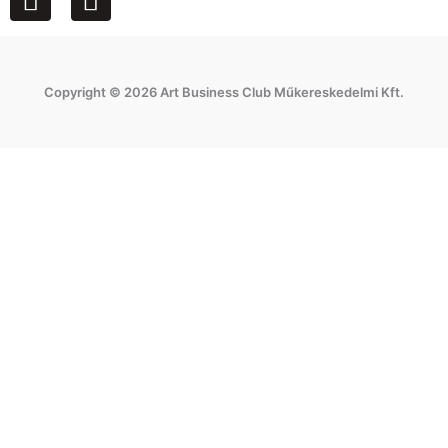
a
n
c
s
e
t
Copyright © 2026 Art Business Club Műkereskedelmi Kft.
b
a
o
g
o
r
k
a
m