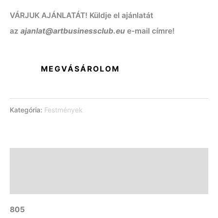
VÁRJUK AJÁNLATÁT! Küldje el ajánlatát
az
ajanlat@artbusinessclub.eu
e-mail címre!
MEGVÁSÁROLOM
Kategória:
Festmények
Leírás
További információk
805