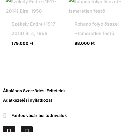
Székely Endre (1917-
Rohanó folyó ősszel
2014) Birs, 1958
– Ismeretlen festő
179.000
Ft
88.000
Ft
Általános Szerződési Feltételek
Adatkezelési nyilatkozat
Fontos vásárlási tudnivalók
F
I