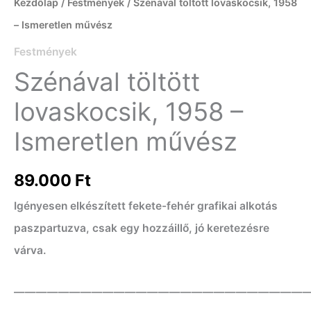
Kezdőlap
/
Festmények
/ Szénával töltött lovaskocsik, 1958
– Ismeretlen művész
Festmények
Szénával töltött
lovaskocsik, 1958 –
Ismeretlen művész
89.000
Ft
Igényesen elkészített fekete-fehér grafikai alkotás
paszpartuzva, csak egy hozzáillő, jó keretezésre
várva.
——————————————————————————