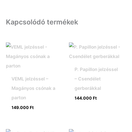
Kapcsolódó termékek
P. Papillon jelzéssel
VEML jelzéssel –
– Csendélet
Magányos csónak a
gerberákkal
parton
144.000
Ft
149.000
Ft