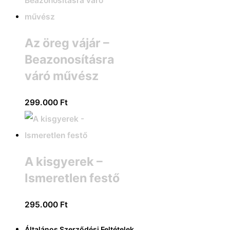
Az öreg vájár –
Beazonosításra
váró művész
299.000
Ft
A kisgyerek –
Ismeretlen festő
295.000
Ft
Általános Szerződési Feltételek