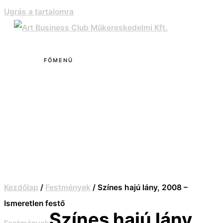
Ugrás a tartalomra
FŐMENÜ
Kezdőlap
/
Festmények
/ Színes hajú lány, 2008 –
Ismeretlen festő
Színes hajú lány,