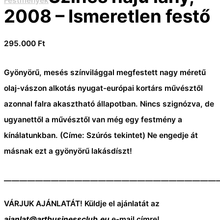
Festmények
2008 – Ismeretlen festő
295.000
Ft
Gyönyörű, mesés színvilággal megfestett nagy méretű
olaj-vászon alkotás nyugat-európai kortárs művésztől
azonnal falra akasztható állapotban. Nincs szignózva, de
ugyanettől a művésztől van még egy festmény a
kínálatunkban. (Címe: Szúrós tekintet) Ne engedje át
másnak ezt a gyönyörű lakásdíszt!
———————————————————————————
VÁRJUK AJÁNLATÁT! Küldje el ajánlatát az
ajanlat@artbusinessclub.eu
e-mail címre!