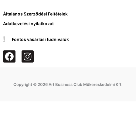
Általános Szerződési Feltételek
Adatkezelési nyilatkozat
Fontos vásárlási tudnivalók
F
I
a
n
c
s
e
t
Copyright © 2026 Art Business Club Műkereskedelmi Kft.
b
a
o
g
o
r
k
a
m