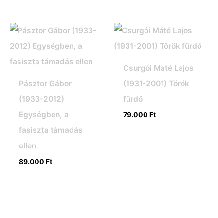
Csurgói Máté Lajos
Pásztor Gábor
(1931-2001) Török
(1933-2012)
fürdő
Egységben, a
79.000
Ft
fasiszta támadás
ellen
89.000
Ft