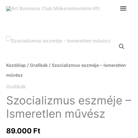
Ugrás
FŐ
a
tartalomra
Szocializmus
eszméje
-
Kezdőlap
/
Grafikák
/ Szocializmus eszméje – Ismeretlen
Ismeretlen
művész
művész
Grafikák
mennyiség
Szocializmus eszméje –
Ismeretlen művész
89.000
Ft