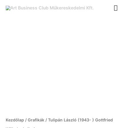
Ugrás
FŐ
a
tartalomra
Tulipán
László
(1943-
)
Gottfried
Wilhelm
Leibniz
mennyiség
Kezdőlap
/
Grafikák
/ Tulipán László (1943- ) Gottfried