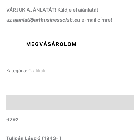
VÁRJUK AJÁNLATÁT! Küldje el ajánlatát
az
ajanlat@artbusinessclub.eu
e-mail címre!
MEGVÁSÁROLOM
Kategória:
Grafikák
Leírás
6292
Tulipán László (1943- )