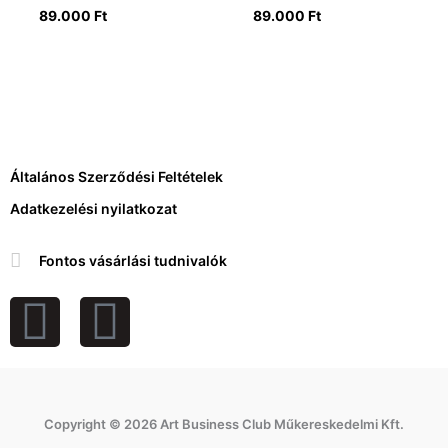
89.000
Ft
89.000
Ft
Általános Szerződési Feltételek
Adatkezelési nyilatkozat
Fontos vásárlási tudnivalók
F
I
a
n
c
s
Copyright © 2026 Art Business Club Műkereskedelmi Kft.