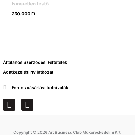
Ismeretlen festő
350.000
Ft
Általános Szerződési Feltételek
Adatkezelési nyilatkozat
Fontos vásárlási tudnivalók
F
I
a
n
c
s
e
t
Copyright © 2026 Art Business Club Műkereskedelmi Kft.