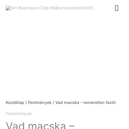
Ugrás
FŐ
a
tartalomra
Vad
macska
-
Ismeretlen
festő
mennyiség
Kezdőlap
/
Festmények
/ Vad macska – Ismeretlen festő
Festmények
Vad macska –