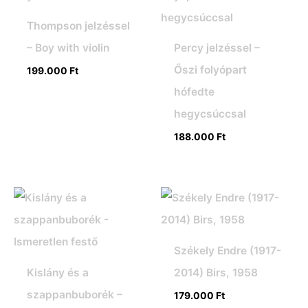
Thompson jelzéssel
– Boy with violin
Percy jelzéssel –
Őszi folyópart
199.000
Ft
hófedte
hegycsúccsal
188.000
Ft
Székely Endre (1917-
Kislány és a
2014) Birs, 1958
szappanbuborék –
179.000
Ft