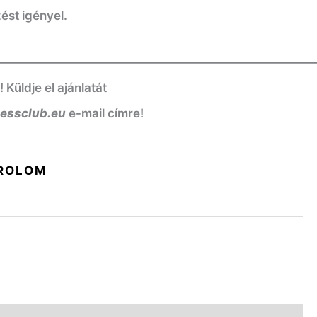
ést igényel.
——————————————————————————
üldje el ajánlatát
nessclub.eu
e-mail címre!
ROLOM