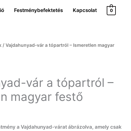
ió
Festménybefektetés
Kapcsolat
0
k
/ Vajdahunyad-vár a tópartról – Ismeretlen magyar
yad-vár a tópartról –
en magyar festő
stmény a Vajdahunyad-várat ábrázolva, amely csak