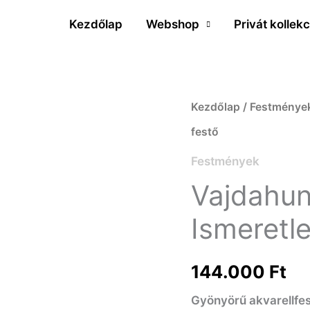
Kezdőlap
Webshop
Privát kollekc
Vajdahunyad-
Kezdőlap
/
Festménye
vár
festő
a
Festmények
tópartról
Vajdahun
-
Ismeretl
Ismeretlen
magyar
144.000
Ft
festő
Gyönyörű akvarellfe
mennyiség