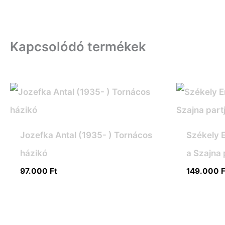
Kapcsolódó termékek
Jozefka Antal (1935- ) Tornácos
Székely 
házikó
a Szajna 
97.000
Ft
149.000
F