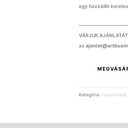
egy hozzáillő keretez
——————————
VÁRJUK AJÁNLATÁT! K
az
ajanlat@artbusi
MEGVÁSÁ
Kategória:
Festmények