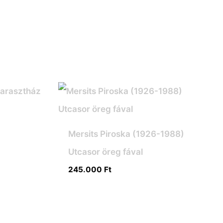
Mersits Piroska (1926-1988)
Utcasor öreg fával
245.000
Ft