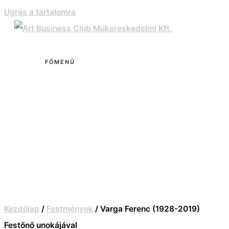
Ugrás a tartalomra
FŐMENÜ
Kezdőlap
/
Festmények
/ Varga Ferenc (1928-2019)
Festőnő unokájával