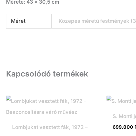
Mérete: 43 x 30,5 cm
Méret
Közepes méretű festmények (
Kapcsolódó termékek
S. Monti 
Lombjukat vesztett fák, 1972 –
699.000