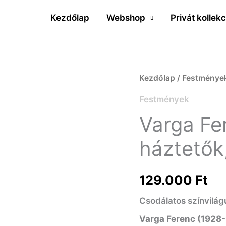
Kezdőlap
Webshop
Privát kollekc
Varga
Kezdőlap
/
Festménye
Ferenc
Festmények
(1928-
Varga Fe
2019)
háztetők
Lila
háztetők,
129.000
Ft
1995
Csodálatos színvilágú
mennyiség
Varga Ferenc (1928