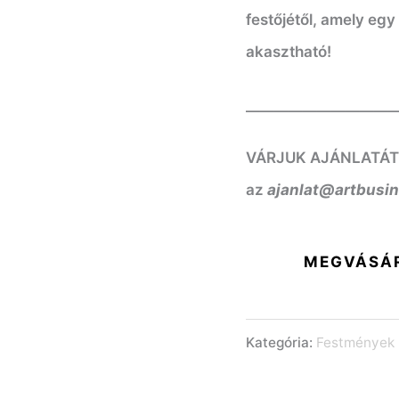
festőjétől, amely egy
akasztható!
——————————
VÁRJUK AJÁNLATÁT! K
az
ajanlat@artbusi
MEGVÁSÁ
Kategória:
Festmények