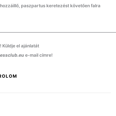
 hozzáillő, paszpartus keretezést követően falra
————————————————————————————
üldje el ajánlatát
nessclub.eu
e-mail címre!
ROLOM