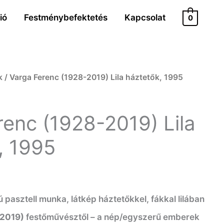
ió
Festménybefektetés
Kapcsolat
0
k
/ Varga Ferenc (1928-2019) Lila háztetők, 1995
renc (1928-2019) Lila
, 1995
 pasztell munka, látkép háztetőkkel, fákkal lilában
-2019)
festőművésztől – a nép/egyszerű emberek