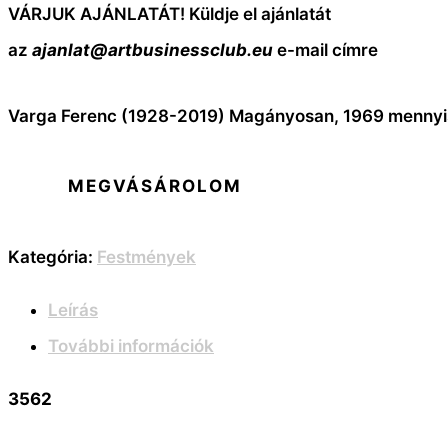
VÁRJUK AJÁNLATÁT! Küldje el ajánlatát
az
ajanlat@artbusinessclub.eu
e-mail címre
Varga Ferenc (1928-2019) Magányosan, 1969 menny
MEGVÁSÁROLOM
Kategória:
Festmények
Leírás
További információk
3562