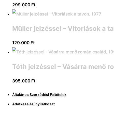
299.000
Ft
Müller jelzéssel – Vitorlások a t
129.000
Ft
Tóth jelzéssel – Vásárra menő r
395.000
Ft
Általános Szerződési Feltételek
Adatkezelési nyilatkozat