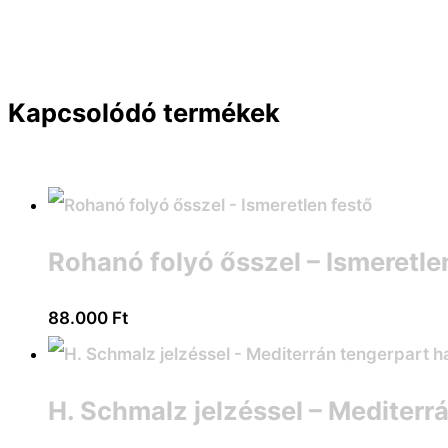
Kapcsolódó termékek
Rohanó folyó ősszel – Ismeretle
88.000
Ft
H. Schmalz jelzéssel – Mediterr