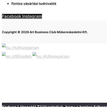
Fontos vásárlási tudnivalók
Facebook
Instagram
Copyright © 2026 Art Business Club Műkereskedelmi Kft.
Hungarian
English
Hungarian
Kedves Látogató! Tájékoztatjuk, hogy a honlap felha