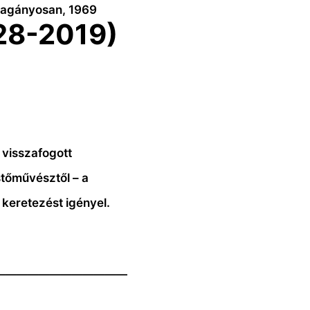
Magányosan, 1969
28-2019)
 visszafogott
stőművésztől – a
 keretezést igényel.
————————————