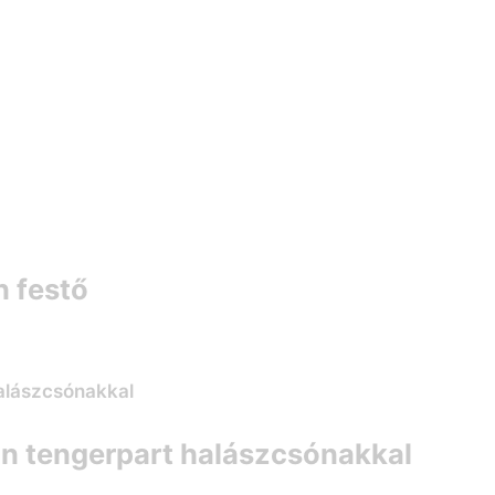
n festő
án tengerpart halászcsónakkal