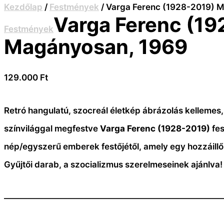
Kezdőlap
/
Festmények
/ Varga Ferenc (1928-2019) 
Varga Ferenc (19
Festmények
Magányosan, 1969
129.000
Ft
Retró hangulatú, szocreál életkép ábrázolás kellemes,
színvilággal megfestve
Varga Ferenc (1928-2019)
fe
nép/egyszerű emberek festőjétől, amely egy hozzáillő
Gyűjtői darab, a szocializmus szerelmeseinek ajánlva!
———————————————————————————