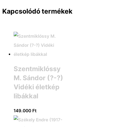
Kapcsolódó termékek
Szentmiklóssy
M. Sándor (?-?)
Vidéki életkép
libákkal
149.000
Ft