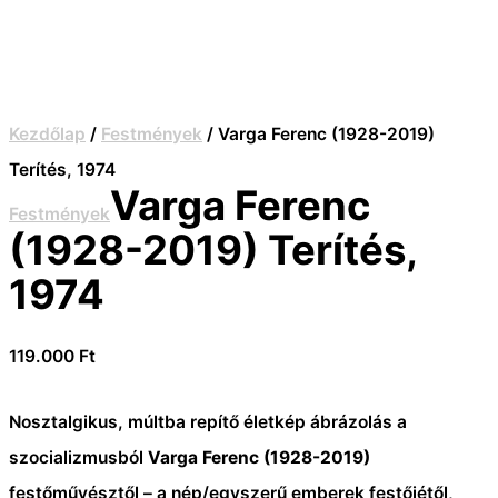
Kezdőlap
/
Festmények
/ Varga Ferenc (1928-2019)
Terítés, 1974
Varga Ferenc
Festmények
(1928-2019) Terítés,
1974
119.000
Ft
Nosztalgikus, múltba repítő életkép ábrázolás a
szocializmusból
Varga Ferenc (1928-2019)
festőművésztől – a nép/egyszerű emberek festőjétől,