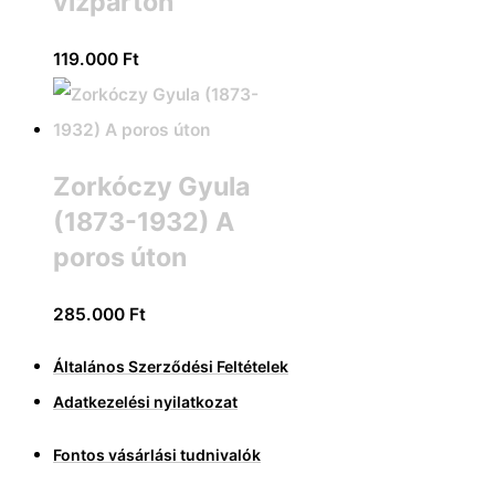
vízparton
119.000
Ft
Zorkóczy Gyula
(1873-1932) A
poros úton
285.000
Ft
Általános Szerződési Feltételek
Adatkezelési nyilatkozat
Fontos vásárlási tudnivalók