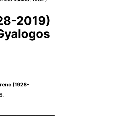
28-2019)
 Gyalogos
renc (1928-
ő.
————————————