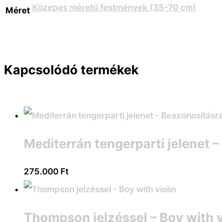
Közepes méretű festmények (35-70 cm)
Méret
Kapcsolódó termékek
Mediterrán tengerparti jelenet 
275.000
Ft
Thompson jelzéssel – Boy with v