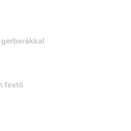
t gerberákkal
n festő