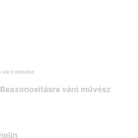
– Beazonosításra váró művész
iolin