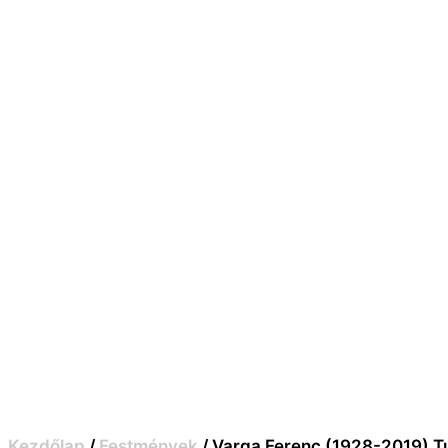
Kezdőlap
/
Festmények
/ Varga Ferenc (1928-2019) Tu