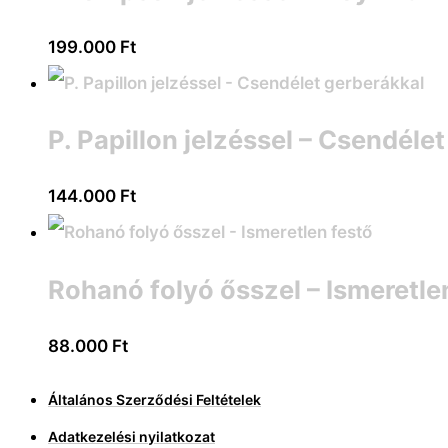
199.000
Ft
P. Papillon jelzéssel – Csendéle
144.000
Ft
Rohanó folyó ősszel – Ismeretle
88.000
Ft
Általános Szerződési Feltételek
Adatkezelési nyilatkozat