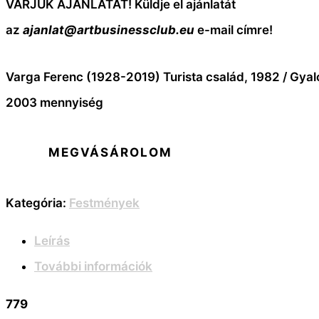
VÁRJUK AJÁNLATÁT! Küldje el ajánlatát
az
ajanlat@artbusinessclub.eu
e-mail címre!
Varga Ferenc (1928-2019) Turista család, 1982 / Gyal
2003 mennyiség
MEGVÁSÁROLOM
Kategória:
Festmények
Leírás
További információk
779