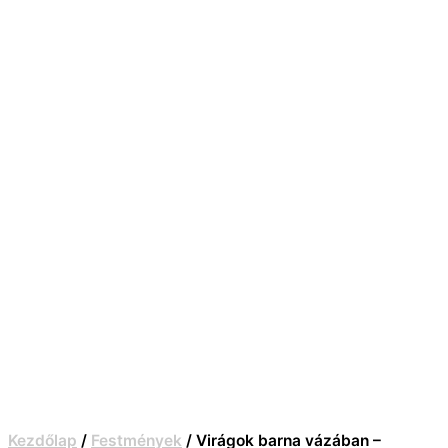
Kezdőlap
/
Festmények
/ Virágok barna vázában –