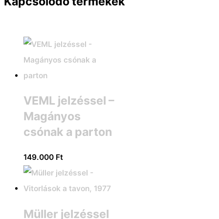
Kapcsolódó termékek
VEML jelzéssel –
Magányos
csónak a parton
149.000
Ft
Müller jelzéssel