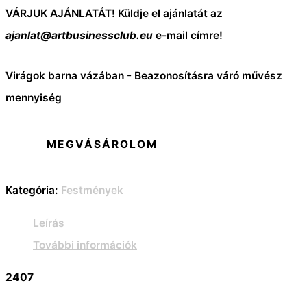
VÁRJUK AJÁNLATÁT! Küldje el ajánlatát az
ajanlat@artbusinessclub.eu
e-mail címre!
Virágok barna vázában - Beazonosításra váró művész
mennyiség
MEGVÁSÁROLOM
Kategória:
Festmények
Leírás
További információk
2407