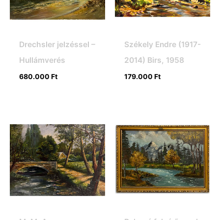
Drechsler jelzéssel –
Székely Endre (1917-
Hullámverés
2014) Birs, 1958
680.000
Ft
179.000
Ft