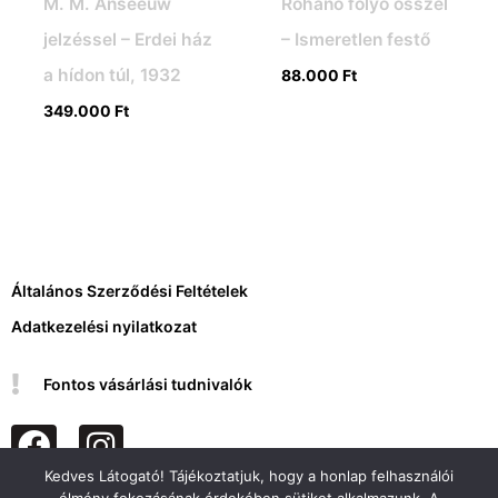
M. M. Anseeuw
Rohanó folyó ősszel
jelzéssel – Erdei ház
– Ismeretlen festő
a hídon túl, 1932
88.000
Ft
349.000
Ft
Általános Szerződési Feltételek
Adatkezelési nyilatkozat
Fontos vásárlási tudnivalók
F
I
a
n
Kedves Látogató! Tájékoztatjuk, hogy a honlap felhasználói