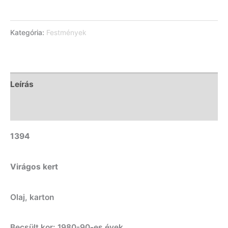
Kategória:
Festmények
Leírás
További információk
1394
Virágos kert
Olaj, karton
Becsült kor: 1980-90-es évek