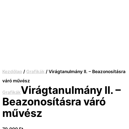
Kezdőlap
/
Grafikák
/ Virágtanulmány II. – Beazonosításra
váró művész
Virágtanulmány II. –
Grafikák
Beazonosításra váró
művész