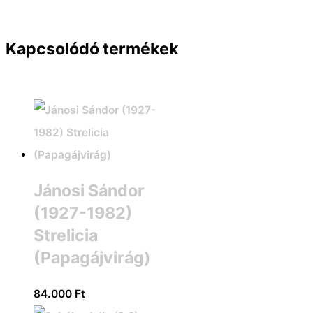
Kapcsolódó termékek
Jánosi Sándor
(1927-1982)
Strelicia
(Papagájvirág)
84.000
Ft