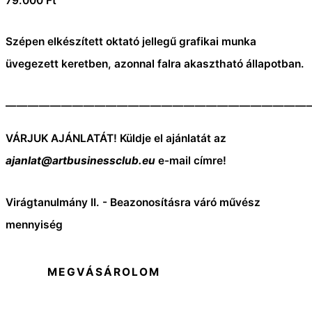
79.000
Ft
Szépen elkészített oktató jellegű grafikai munka
üvegezett keretben, azonnal falra akasztható állapotban.
———————————————————————————
VÁRJUK AJÁNLATÁT! Küldje el ajánlatát az
ajanlat@artbusinessclub.eu
e-mail címre!
Virágtanulmány II. - Beazonosításra váró művész
mennyiség
MEGVÁSÁROLOM