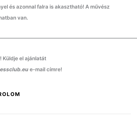
nyel és azonnal falra is akasztható! A művész
matban van.
——————————————————————————
üldje el ajánlatát
nessclub.eu
e-mail címre!
ROLOM