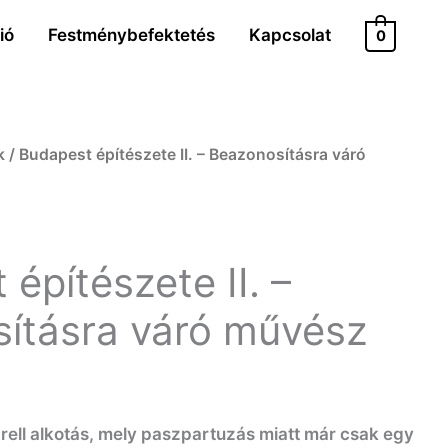
ió
Festménybefektetés
Kapcsolat
0
k
/ Budapest építészete II. – Beazonosításra váró
építészete II. –
ításra váró művész
arell alkotás, mely paszpartuzás miatt már csak egy