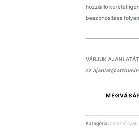
hozzáillő keretet igé
beazonosítása folya
——————————
VÁRJUK AJÁNLATÁT! K
az
ajanlat@artbusi
MEGVÁSÁ
Kategória:
Festmények