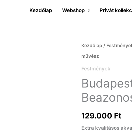
Kezdőlap
Webshop
Privát kollekc
Budapest
Kezdőlap
/
Festménye
építészete
művész
II.
Festmények
-
Budapest 
Beazonosításra
Beazonos
váró
művész
129.000
Ft
mennyiség
Extra kvalitásos akv