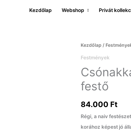
Kezdőlap
Webshop
Privát kollekc
Csónakkal
Kezdőlap
/
Festménye
a
Festmények
tavon
Csónakka
-
festő
Ismeretlen
festő
84.000
Ft
mennyiség
Régi, a naiv festésze
korához képest jó ál