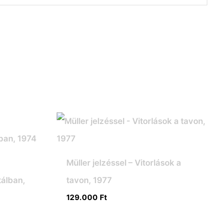
Müller jelzéssel – Vitorlások a
álban,
tavon, 1977
129.000
Ft