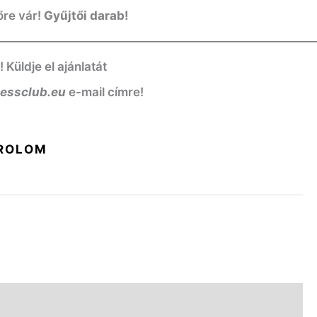
őre vár!
Gyűjtői darab!
——————————————————————————
üldje el ajánlatát
nessclub.eu
e-mail címre!
ROLOM