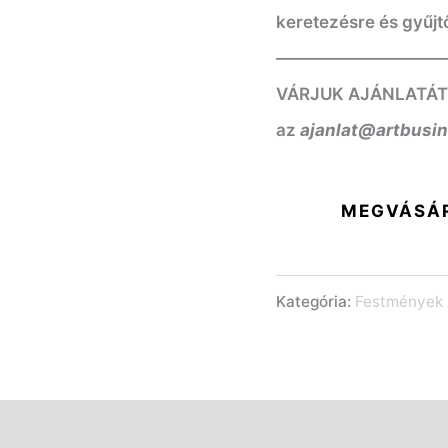
keretezésre és gyűjt
——————————
VÁRJUK AJÁNLATÁT! K
az
ajanlat@artbusi
MEGVÁSÁ
Kategória:
Festmények