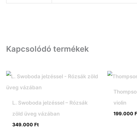
Kapcsolódó termékek
Thompson 
L. Swoboda jelzéssel – Rózsák
violin
zöld üveg vázában
199.000
F
349.000
Ft