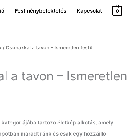
ió
Festménybefektetés
Kapcsolat
0
k
/ Csónakkal a tavon – Ismeretlen festő
l a tavon – Ismeretlen
t kategóriájába tartozó életkép alkotás, amely
lapotban maradt ránk és csak egy hozzáillő