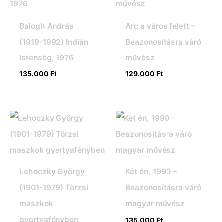
Balogh András
Arc a város felett –
(1919-1992) Indián
Beazonosításra váró
istenség, 1976
művész
135.000
Ft
129.000
Ft
Lehoczky György
Két én, 1990 –
(1901-1979) Törzsi
Beazonosításra váró
maszkok
magyar művész
gyertyafényben
135.000
Ft