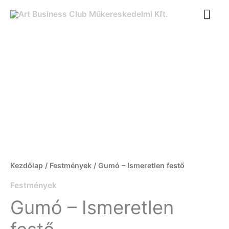
Ugrás
FŐ
a
tartalomra
Gumó
-
Ismeretlen
festő
mennyiség
Kezdőlap
/
Festmények
/ Gumó – Ismeretlen festő
Festmények
Gumó – Ismeretlen