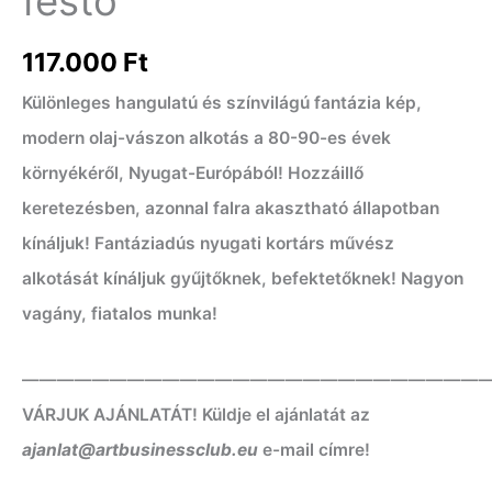
festő
117.000
Ft
Különleges hangulatú és színvilágú fantázia kép,
modern olaj-vászon alkotás a 80-90-es évek
környékéről, Nyugat-Európából! Hozzáillő
keretezésben, azonnal falra akasztható állapotban
kínáljuk! Fantáziadús nyugati kortárs művész
alkotását kínáljuk gyűjtőknek, befektetőknek! Nagyon
vagány, fiatalos munka!
——————————————————————————
VÁRJUK AJÁNLATÁT! Küldje el ajánlatát az
ajanlat@artbusinessclub.eu
e-mail címre!