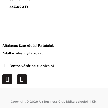
445.000
Ft
Általános Szerződési Feltételek
Adatkezelési nyilatkozat
Fontos vásárlási tudnivalók
F
I
a
n
c
s
e
t
Copyright © 2026 Art Business Club Műkereskedelmi Kft.
b
a