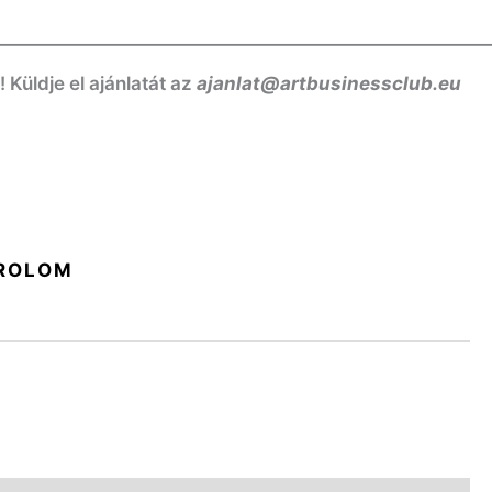
——————————————————————————
üldje el ajánlatát az
ajanlat@artbusinessclub.eu
ROLOM