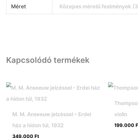
Méret
Közepes méretű festmények (
Kapcsolódó termékek
Thompson 
M. M. Anseeuw jelzéssel – Erdei
violin
ház a hídon túl, 1932
199.000
F
349.000
Ft