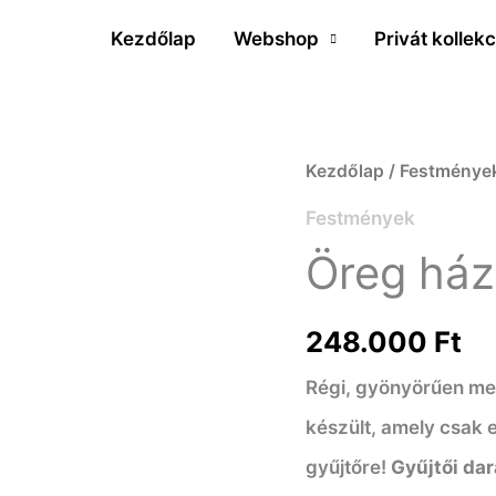
Kezdőlap
Webshop
Privát kollekc
Öreg
Kezdőlap
/
Festménye
ház
Festmények
-
Öreg ház
Ismeretlen
festő
248.000
Ft
mennyiség
Régi, gyönyörűen meg
készült, amely csak e
gyűjtőre!
Gyűjtői dar