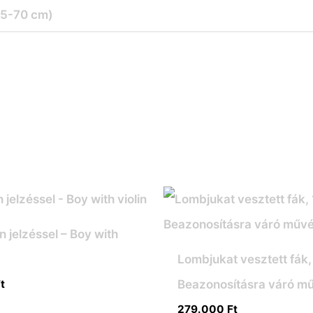
35-70 cm)
jelzéssel – Boy with
Lombjukat vesztett fák,
Beazonosításra váró m
t
279.000
Ft