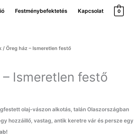
ió
Festménybefektetés
Kapcsolat
0
k
/ Öreg ház – Ismeretlen festő
 – Ismeretlen festő
festett olaj-vászon alkotás, talán Olaszországban
gy hozzáillő, vastag, antik keretre vár és persze egy
ab!