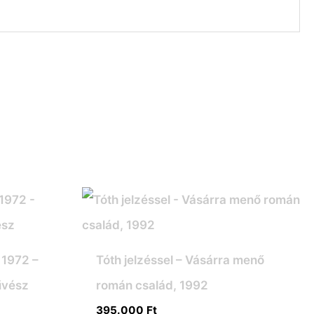
 1972 –
Tóth jelzéssel – Vásárra menő
űvész
román család, 1992
395.000
Ft