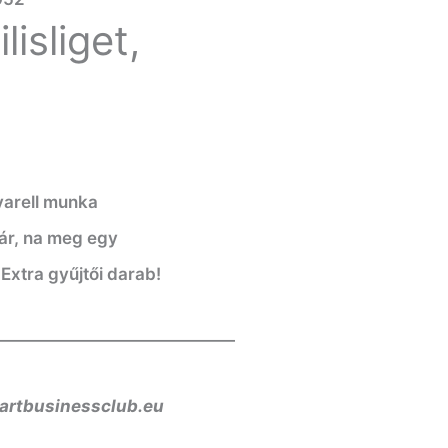
lisliget,
varell munka
vár, na meg egy
Extra gyűjtői darab!
——————————————
artbusinessclub.eu