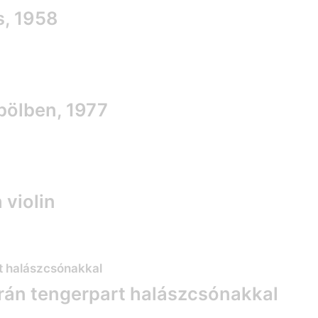
s, 1958
öbölben, 1977
 violin
rrán tengerpart halászcsónakkal